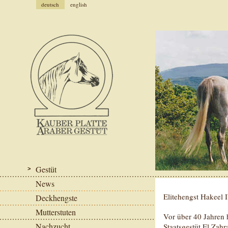
deutsch
english
Gestüt
News
Elitehengst Hakeel
Deckhengste
Mutterstuten
Vor über 40 Jahren 
Nachzucht
Staatsgestüt El Zahr