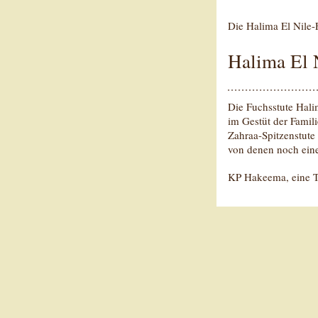
Die Halima El Nile-
Halima El 
Die Fuchsstute Hali
im Gestüt der Famil
Zahraa-Spitzenstute 
von denen noch eine 
KP Hakeema, eine T