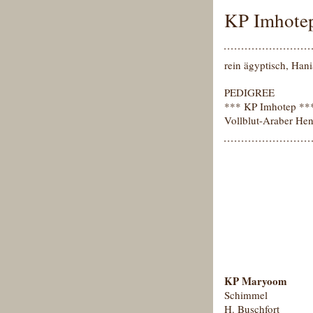
KP Imhot
rein ägyptisch, Han
PEDIGREE
*** KP Imhotep **
Vollblut-Araber Hen
KP Maryoom
Schimmel
H. Buschfort