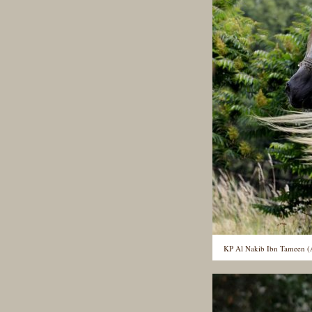
KP Al Nakib Ibn Tameen (