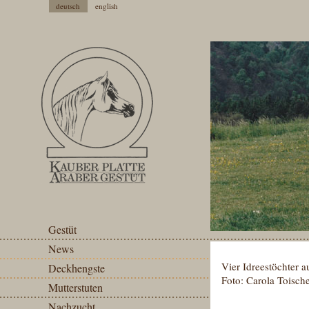
deutsch
english
Gestüt
News
Vier Idreestöchter a
Deckhengste
Foto: Carola Toische
Mutterstuten
Nachzucht