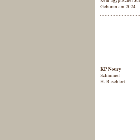
Rein ägyptischer Ju
Geboren am 2024 -
KP Noury
Schimmel
H. Buschfort