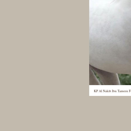
KP Al Nakib Ibn Tameen F