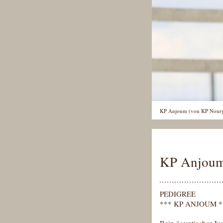
KP Anjoum (von KP Noury a
KP Anjou
PEDIGREE
*** KP ANJOUM *