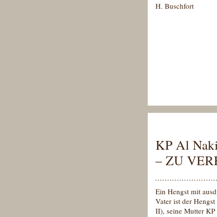
H. Buschfort
KP Al Nak
– ZU VE
Ein Hengst mit ausd
Vater ist der Hengs
II), seine Mutter K