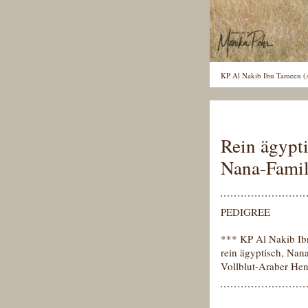
KP Al Nakib Ibn Tameen (
Rein ägypt
Nana-Famil
PEDIGREE
*** KP Al Nakib I
rein ägyptisch, Nan
Vollblut-Araber Hen