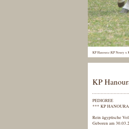
KP Hanoura (KP Noury x K
KP Hanou
PEDIGREE
*** KP HANOURA
Rein ägyptische Vol
Geboren am 30.03.2