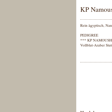
KP Namou
Rein ägyptisch, Nan
PEDIGREE
*** KP NAMOUSH
Vollblut-Araber Stu