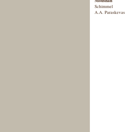
Moushah
Schimmel
A.A. Paraskevas