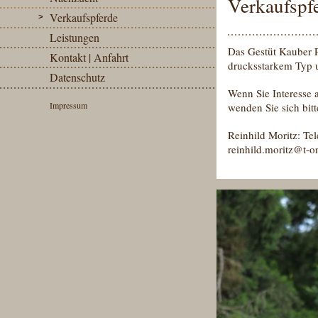
Verkaufspf
Verkaufspferde
Leistungen
Das Gestüt Kauber Pl
Kontakt | Anfahrt
drucksstarkem Typ 
Datenschutz
Wenn Sie Interesse 
Impressum
wenden Sie sich bitt
Reinhild Moritz: Te
reinhild.moritz@t-o